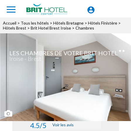
Accueil
>
Tous les hôtels
>
Hôtels Bretagne
>
Hôtels Finistère
>
Hôtels Brest
>
Brit Hotel Brest Iroise
> Chambres
LES CHAMBRES DE VOTRE BRIT HOTEL
Iroise - Brest
4.5/5
Voir les avis